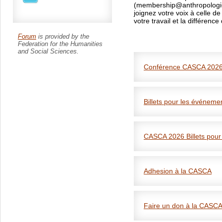
(membership@anthropologica
joignez votre voix à celle d
votre travail et la différenc
Forum
is provided by the
Federation for the Humanities
and Social Sciences.
Conférence CASCA 202
Billets pour les événem
CASCA 2026 Billets pou
Adhesion à la CASCA
Renouvelez votre adhésion
Réinitialiser votre mot de 
Faire un don à la CASCA
**La première page de 
Pour toute question concern